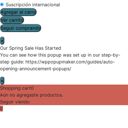
Suscripción internacional
Agregar al carro
Ver carrito
Seguir comprando
×
Our Spring Sale Has Started
You can see how this popup was set up in our step-by-
step guide: https://wppopupmaker.com/guides/auto-
opening-announcement-popups/
×
Shopping cart
0
Aún no agregaste productos.
Seguir viendo
0