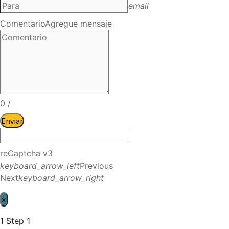
email
Comentario
Agregue mensaje
0
/
Enviar
reCaptcha v3
keyboard_arrow_left
Previous
Next
keyboard_arrow_right
×
1
Step 1