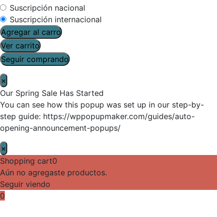
Suscripción nacional
Suscripción internacional
Agregar al carro
Ver carrito
Seguir comprando
×
Our Spring Sale Has Started
You can see how this popup was set up in our step-by-
step guide: https://wppopupmaker.com/guides/auto-
opening-announcement-popups/
×
Shopping cart
0
Aún no agregaste productos.
Seguir viendo
0