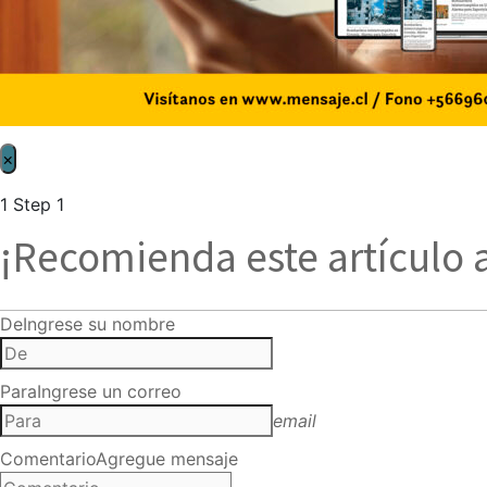
×
1
Step 1
¡Recomienda este artículo 
De
Ingrese su nombre
Para
Ingrese un correo
email
Comentario
Agregue mensaje