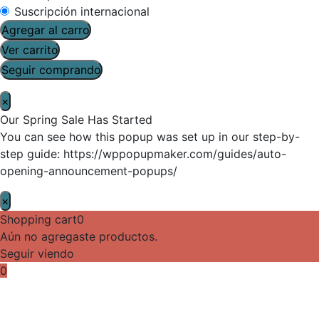
Suscripción internacional
Agregar al carro
Ver carrito
Seguir comprando
×
Our Spring Sale Has Started
You can see how this popup was set up in our step-by-
step guide: https://wppopupmaker.com/guides/auto-
opening-announcement-popups/
×
Shopping cart
0
Aún no agregaste productos.
Seguir viendo
0