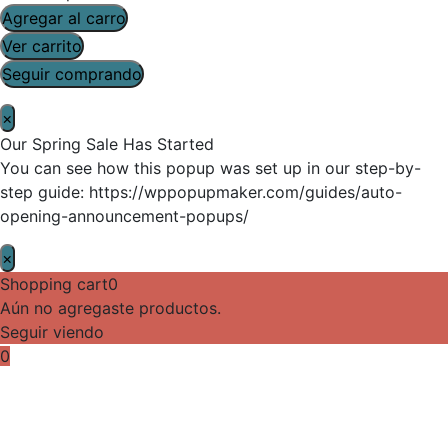
Agregar al carro
Ver carrito
Seguir comprando
×
Our Spring Sale Has Started
You can see how this popup was set up in our step-by-
step guide: https://wppopupmaker.com/guides/auto-
opening-announcement-popups/
×
Shopping cart
0
Aún no agregaste productos.
Seguir viendo
0