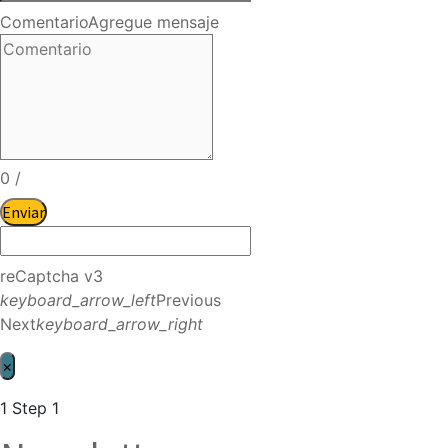
Comentario
Agregue mensaje
0
/
Enviar
reCaptcha v3
keyboard_arrow_left
Previous
Next
keyboard_arrow_right
×
1
Step 1