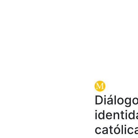
Diálogo
identid
católic