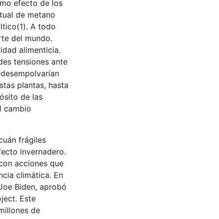
omo efecto de los
ntual de metano
tico(1). A todo
rte del mundo.
idad alimenticia.
des tensiones ante
 desempolvarían
tas plantas, hasta
sito de las
el cambio
cuán frágiles
fecto invernadero.
 con acciones que
cia climática. En
 Joe Biden, aprobó
ject. Este
millones de