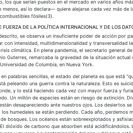
eo, los que serían puestos en el mercado en varios años má
 menos, así lo declara— quiere alejarse cada vez más de l
combustibles fósiles(3).
 FUERZA DE LA POLÍTICA INTERNACIONAL Y DE LOS DAT
 descrito, se observa un insuficiente poder de acción por par
r con intensidad, multidimensionalidad y transversalidad la
crisis climática. En plena pandemia, el secretario general d
io Guterres, remarcaba la gravedad de la situación actual 
 Universidad de Columbia, en Nueva York.
 en palabras sencillas, el estado del planeta es que está “q
á peleando una guerra contra la naturaleza. Esto es suicid
onde, y lo está haciendo cada vez con mayor fuerza y furia
do. Un millón de especies están en riesgo de extinción. Di
están desapareciendo ante nuestros ojos. Los desiertos se
 los humedales se están perdiendo. Cada año, perdemos m
 de bosques. Los océanos están sobreexplotados y asfixi
 El dióxido de carbono que absorben está acidificándolos. 