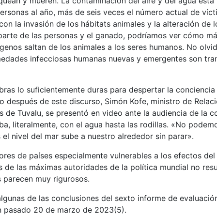
nquean y mueren. La contaminación del aire y del agua est
ersonas al año, más de seis veces el número actual de víct
on la invasión de los hábitats animales y la alteración de 
 parte de las personas y el ganado, podríamos ver cómo más
genos saltan de los animales a los seres humanos. No olv
medades infecciosas humanas nuevas y emergentes son tra
bras lo suficientemente duras para despertar la concienci
o después de este discurso, Simón Kofe, ministro de Relac
cas de Tuvalu, se presentó en video ante la audiencia de la
ba, literalmente, con el agua hasta las rodillas. «No podem
 el nivel del mar sube a nuestro alrededor sin parar».
res de países especialmente vulnerables a los efectos del
s de las máximas autoridades de la política mundial no resu
 parecen muy rigurosos.
lgunas de las conclusiones del sexto informe de evaluació
én pasado 20 de marzo de 2023(5).