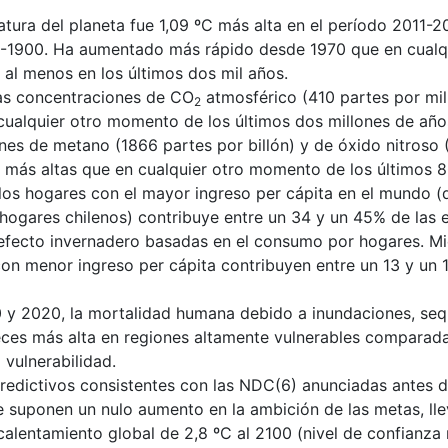
tura del planeta fue 1,09 ºC más alta en el período 2011-2
-1900. Ha aumentado más rápido desde 1970 que en cualqu
al menos en los últimos dos mil años.
as concentraciones de CO
atmosférico (410 partes por mil
2
cualquier otro momento de los últimos dos millones de año
nes de metano (1866 partes por billón) y de óxido nitroso 
n más altas que en cualquier otro momento de los últimos 8
los hogares con el mayor ingreso per cápita en el mundo (
 hogares chilenos) contribuye entre un 34 y un 45% de las 
efecto invernadero basadas en el consumo por hogares. Mi
con menor ingreso per cápita contribuyen entre un 13 y un 
 y 2020, la mortalidad humana debido a inundaciones, seq
eces más alta en regiones altamente vulnerables comparad
vulnerabilidad.
edictivos consistentes con las NDC(6) anunciadas antes 
e suponen un nulo aumento en la ambición de las metas, lle
alentamiento global de 2,8 ºC al 2100 (nivel de confianza