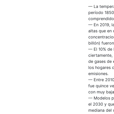
— La tempera
período 1850
comprendido 
— En 2019, l
altas que en 
concentracio
billón) fuero
— El 10% de 
ciertamente,
de gases de 
los hogares 
emisiones.
— Entre 2010
fue quince v
con muy baja 
— Modelos pr
el 2030 y qu
mediana del c