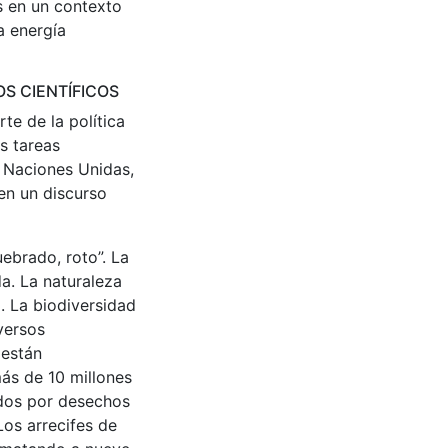
s en un contexto
a energía
OS CIENTÍFICOS
te de la política
s tareas
e Naciones Unidas,
en un discurso
uebrado, roto”. La
a. La naturaleza
. La biodiversidad
versos
 están
ás de 10 millones
ados por desechos
Los arrecifes de