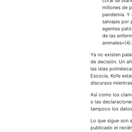
coral se bla
millones de p
pandemia. Y c
salvajes por
agentes pató
de las enfer
animales»(4).
Ya no existen pala
de decisión. Un añ
las islas polinési
Escocia. Kofe esta
discursos mientras
Así como los clamo
o las declaracione
tampoco los datos
Lo que sigue son a
publicado el reci