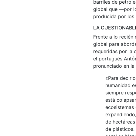
barriles de petról
global que —por lo
producida por los 
LA CUESTIONABLE
Frente a lo recién
global para aborda
requeridas por la 
el portugués Antón
pronunciado en la
«Para decirlo
humanidad est
siempre resp
está colapsan
ecosistemas 
expandiendo,
de hectáreas
de plásticos.