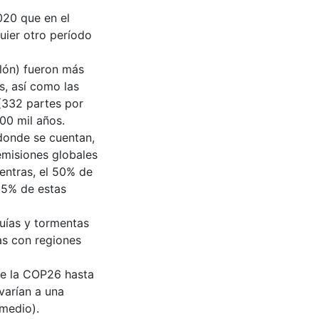
020 que en el
ier otro período
lón) fueron más
s, así como las
(332 partes por
00 mil años.
donde se cuentan,
emisiones globales
entras, el 50% de
15% de estas
uías y tormentas
as con regiones
de la COP26 hasta
varían a una
 medio).