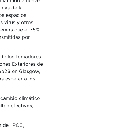
á matando a nueve
imas de la
los espacios
 virus y otros
idemos que el 75%
nsmitidas por
a de los tomadores
iones Exteriores de
 cop26 en Glasgow,
os esperar a los
 cambio climático
ltan efectivos,
n del IPCC,