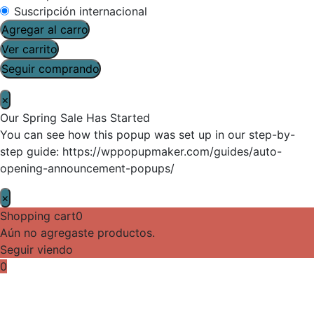
Suscripción internacional
Agregar al carro
Ver carrito
Seguir comprando
×
Our Spring Sale Has Started
You can see how this popup was set up in our step-by-
step guide: https://wppopupmaker.com/guides/auto-
opening-announcement-popups/
×
Shopping cart
0
Aún no agregaste productos.
Seguir viendo
0