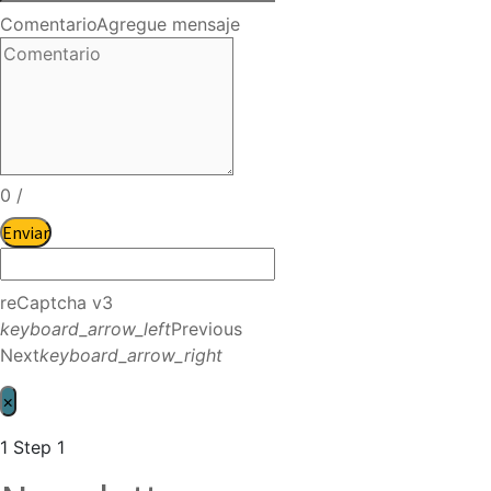
Comentario
Agregue mensaje
0
/
Enviar
reCaptcha v3
keyboard_arrow_left
Previous
Next
keyboard_arrow_right
×
1
Step 1