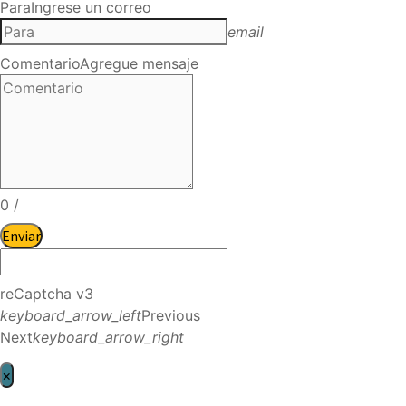
Para
Ingrese un correo
email
Comentario
Agregue mensaje
0
/
Enviar
reCaptcha v3
keyboard_arrow_left
Previous
Next
keyboard_arrow_right
×