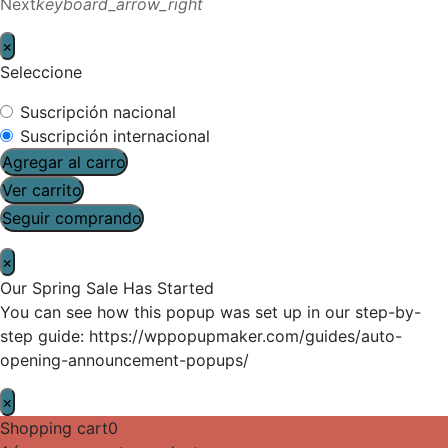
Next
keyboard_arrow_right
×
Seleccione
Suscripción nacional
Suscripción internacional
Agregar al carro
Ver carrito
Seguir comprando
×
Our Spring Sale Has Started
You can see how this popup was set up in our step-by-
step guide: https://wppopupmaker.com/guides/auto-
opening-announcement-popups/
×
Shopping cart
0