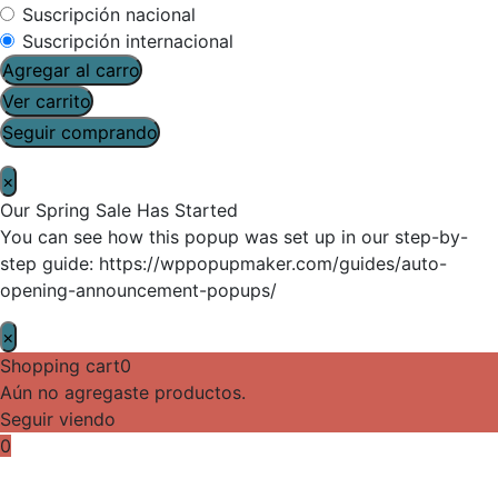
Suscripción nacional
Suscripción internacional
Agregar al carro
Ver carrito
Seguir comprando
×
Our Spring Sale Has Started
You can see how this popup was set up in our step-by-
step guide: https://wppopupmaker.com/guides/auto-
opening-announcement-popups/
×
Shopping cart
0
Aún no agregaste productos.
Seguir viendo
0