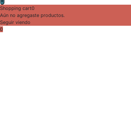
×
Shopping cart
0
Aún no agregaste productos.
Seguir viendo
0