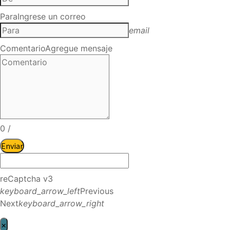
Para
Ingrese un correo
email
Comentario
Agregue mensaje
0
/
Enviar
reCaptcha v3
keyboard_arrow_left
Previous
Next
keyboard_arrow_right
×