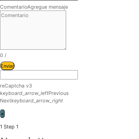
Comentario
Agregue mensaje
0
/
Enviar
reCaptcha v3
keyboard_arrow_left
Previous
Next
keyboard_arrow_right
×
1
Step 1