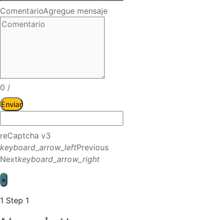
Comentario
Agregue mensaje
0
/
Enviar
reCaptcha v3
keyboard_arrow_left
Previous
Next
keyboard_arrow_right
×
1
Step 1