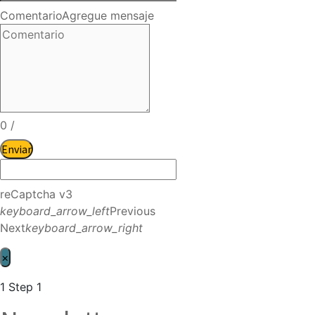
Comentario
Agregue mensaje
0
/
Enviar
reCaptcha v3
keyboard_arrow_left
Previous
Next
keyboard_arrow_right
×
1
Step 1