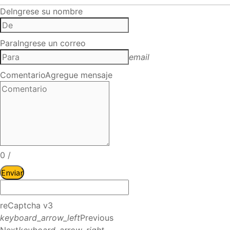
De
Ingrese su nombre
Para
Ingrese un correo
email
Comentario
Agregue mensaje
0
/
Enviar
reCaptcha v3
keyboard_arrow_left
Previous
Next
keyboard_arrow_right