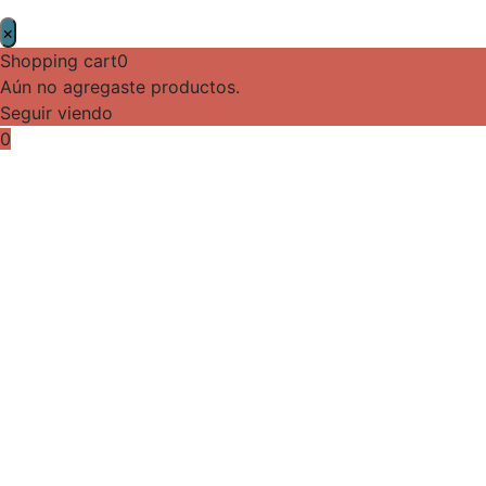
×
Shopping cart
0
Aún no agregaste productos.
Seguir viendo
0