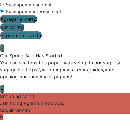
Suscripción nacional
Suscripción internacional
Agregar al carro
Ver carrito
Seguir comprando
×
Our Spring Sale Has Started
You can see how this popup was set up in our step-by-
step guide: https://wppopupmaker.com/guides/auto-
opening-announcement-popups/
×
Shopping cart
0
Aún no agregaste productos.
Seguir viendo
0