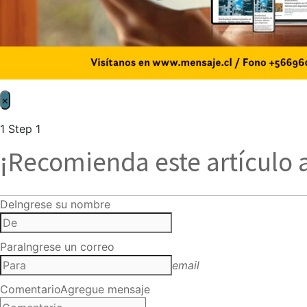
×
1
Step 1
¡Recomienda este artículo 
De
Ingrese su nombre
Para
Ingrese un correo
email
Comentario
Agregue mensaje