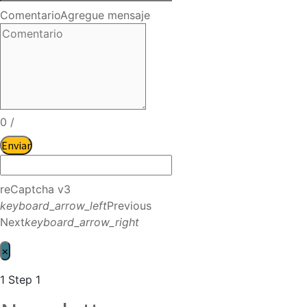
Comentario
Agregue mensaje
0
/
Enviar
reCaptcha v3
keyboard_arrow_left
Previous
Next
keyboard_arrow_right
×
1
Step 1