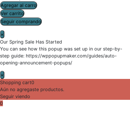
Agregar al carro
Ver carrito
Seguir comprando
×
Our Spring Sale Has Started
You can see how this popup was set up in our step-by-
step guide: https://wppopupmaker.com/guides/auto-
opening-announcement-popups/
×
Shopping cart
0
Aún no agregaste productos.
Seguir viendo
0