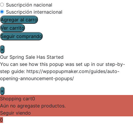
Suscripción nacional
Suscripción internacional
Agregar al carro
Ver carrito
Seguir comprando
×
Our Spring Sale Has Started
You can see how this popup was set up in our step-by-
step guide: https://wppopupmaker.com/guides/auto-
opening-announcement-popups/
×
Shopping cart
0
Aún no agregaste productos.
Seguir viendo
0