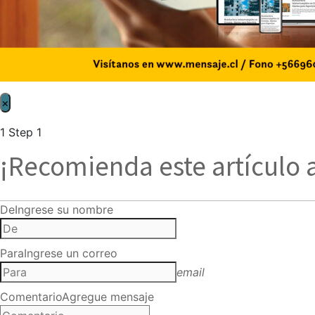
×
1
Step 1
¡Recomienda este artículo 
De
Ingrese su nombre
Para
Ingrese un correo
email
Comentario
Agregue mensaje