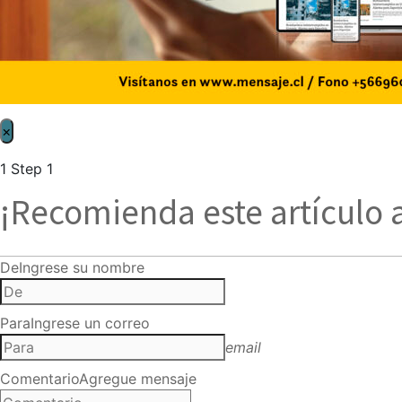
×
1
Step 1
¡Recomienda este artículo 
De
Ingrese su nombre
Para
Ingrese un correo
email
Comentario
Agregue mensaje