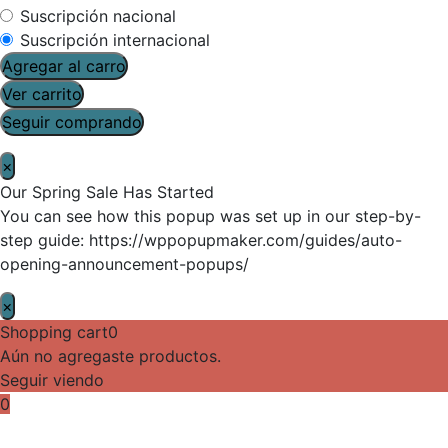
Suscripción nacional
Suscripción internacional
Agregar al carro
Ver carrito
Seguir comprando
×
Our Spring Sale Has Started
You can see how this popup was set up in our step-by-
step guide: https://wppopupmaker.com/guides/auto-
opening-announcement-popups/
×
Shopping cart
0
Aún no agregaste productos.
Seguir viendo
0