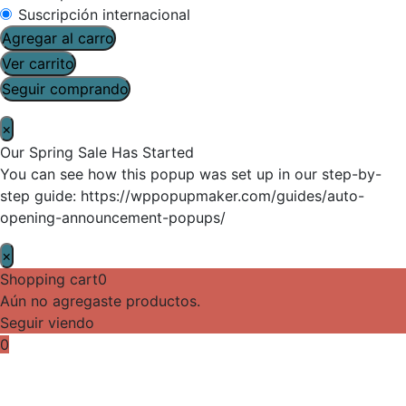
Suscripción internacional
Agregar al carro
Ver carrito
Seguir comprando
×
Our Spring Sale Has Started
You can see how this popup was set up in our step-by-
step guide: https://wppopupmaker.com/guides/auto-
opening-announcement-popups/
×
Shopping cart
0
Aún no agregaste productos.
Seguir viendo
0