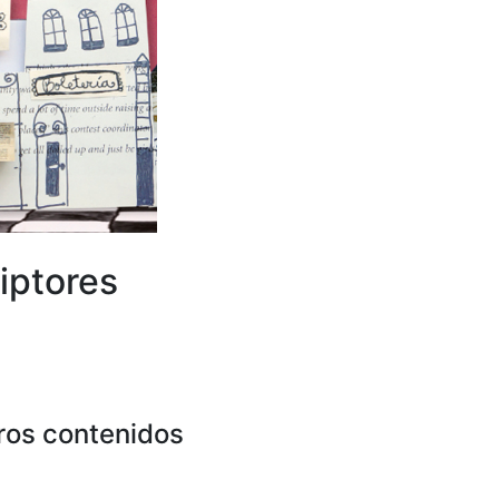
iptores
ros contenidos