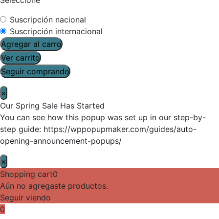
Suscripción nacional
Suscripción internacional
Agregar al carro
Ver carrito
Seguir comprando
×
Our Spring Sale Has Started
You can see how this popup was set up in our step-by-
step guide: https://wppopupmaker.com/guides/auto-
opening-announcement-popups/
×
Shopping cart
0
Aún no agregaste productos.
Seguir viendo
0