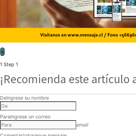
×
1
Step 1
¡Recomienda este artículo 
De
Ingrese su nombre
Para
Ingrese un correo
email
Comentario
Agregue mensaje