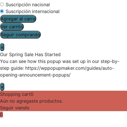
Suscripción nacional
Suscripción internacional
Agregar al carro
Ver carrito
Seguir comprando
×
Our Spring Sale Has Started
You can see how this popup was set up in our step-by-
step guide: https://wppopupmaker.com/guides/auto-
opening-announcement-popups/
×
Shopping cart
0
Aún no agregaste productos.
Seguir viendo
0