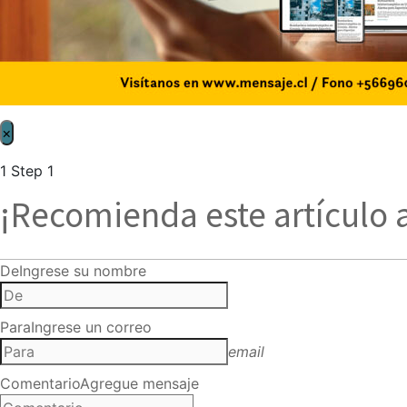
×
1
Step 1
¡Recomienda este artículo 
De
Ingrese su nombre
Para
Ingrese un correo
email
Comentario
Agregue mensaje