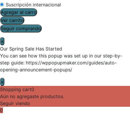
Suscripción internacional
Agregar al carro
Ver carrito
Seguir comprando
×
Our Spring Sale Has Started
You can see how this popup was set up in our step-by-
step guide: https://wppopupmaker.com/guides/auto-
opening-announcement-popups/
×
Shopping cart
0
Aún no agregaste productos.
Seguir viendo
0