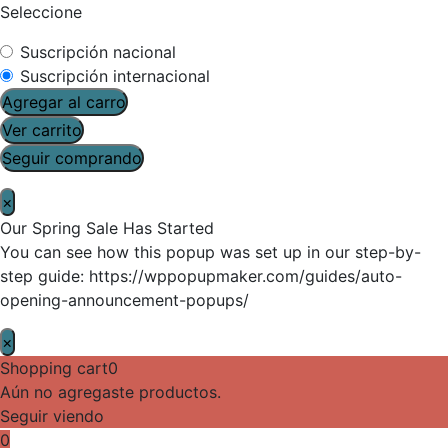
Seleccione
Suscripción nacional
Suscripción internacional
Agregar al carro
Ver carrito
Seguir comprando
×
Our Spring Sale Has Started
You can see how this popup was set up in our step-by-
step guide: https://wppopupmaker.com/guides/auto-
opening-announcement-popups/
×
Shopping cart
0
Aún no agregaste productos.
Seguir viendo
0