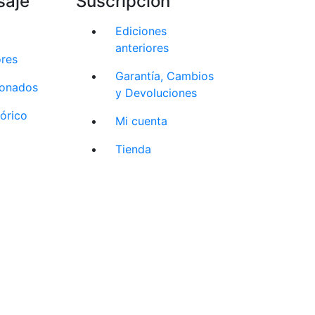
saje
Suscripción
Ediciones
anteriores
ores
Garantía, Cambios
cionados
y Devoluciones
tórico
Mi cuenta
Tienda