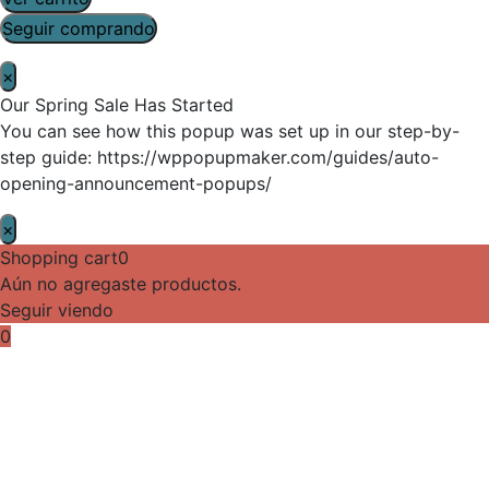
Seguir comprando
×
Our Spring Sale Has Started
You can see how this popup was set up in our step-by-
step guide: https://wppopupmaker.com/guides/auto-
opening-announcement-popups/
×
Shopping cart
0
Aún no agregaste productos.
Seguir viendo
0