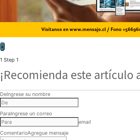
×
1
Step 1
¡Recomienda este artículo 
De
Ingrese su nombre
Para
Ingrese un correo
email
Comentario
Agregue mensaje