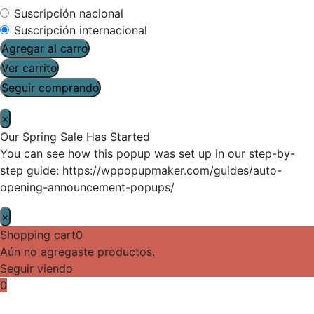
Suscripción nacional
Suscripción internacional
Agregar al carro
Ver carrito
Seguir comprando
×
Our Spring Sale Has Started
You can see how this popup was set up in our step-by-
step guide: https://wppopupmaker.com/guides/auto-
opening-announcement-popups/
×
Shopping cart
0
Aún no agregaste productos.
Seguir viendo
0