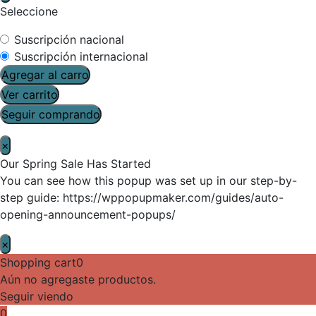
Seleccione
Suscripción nacional
Suscripción internacional
Agregar al carro
Ver carrito
Seguir comprando
×
Our Spring Sale Has Started
You can see how this popup was set up in our step-by-
step guide: https://wppopupmaker.com/guides/auto-
opening-announcement-popups/
×
Shopping cart
0
Aún no agregaste productos.
Seguir viendo
0