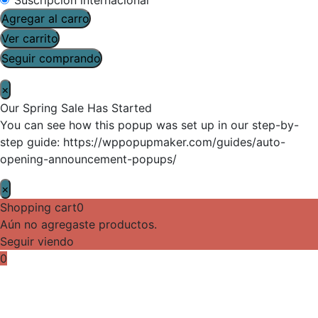
Agregar al carro
Ver carrito
Seguir comprando
×
Our Spring Sale Has Started
You can see how this popup was set up in our step-by-
step guide: https://wppopupmaker.com/guides/auto-
opening-announcement-popups/
×
Shopping cart
0
Aún no agregaste productos.
Seguir viendo
0