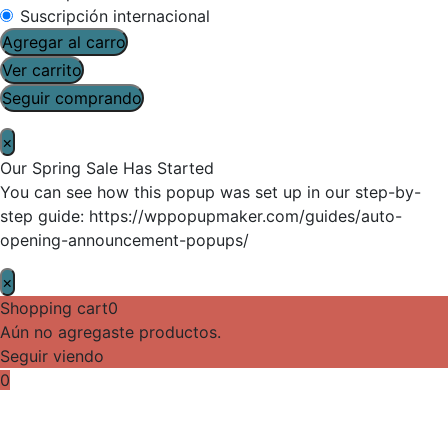
Suscripción internacional
Agregar al carro
Ver carrito
Seguir comprando
×
Our Spring Sale Has Started
You can see how this popup was set up in our step-by-
step guide: https://wppopupmaker.com/guides/auto-
opening-announcement-popups/
×
Shopping cart
0
Aún no agregaste productos.
Seguir viendo
0