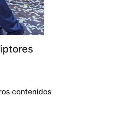
iptores
ros contenidos