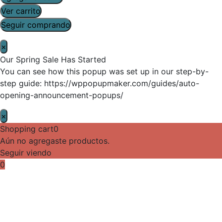
Ver carrito
Seguir comprando
×
Our Spring Sale Has Started
You can see how this popup was set up in our step-by-
step guide: https://wppopupmaker.com/guides/auto-
opening-announcement-popups/
×
Shopping cart
0
Aún no agregaste productos.
Seguir viendo
0