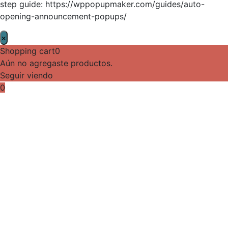
step guide: https://wppopupmaker.com/guides/auto-
opening-announcement-popups/
×
Shopping cart
0
Aún no agregaste productos.
Seguir viendo
0