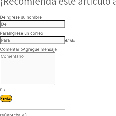
¡Recomienda este artículo 
De
Ingrese su nombre
Para
Ingrese un correo
email
Comentario
Agregue mensaje
0
/
Enviar
reCaptcha v3