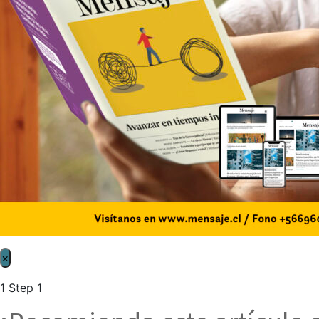
×
1
Step 1