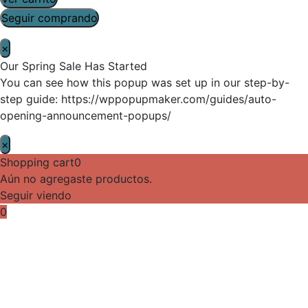
Seguir comprando
×
Our Spring Sale Has Started
You can see how this popup was set up in our step-by-
step guide: https://wppopupmaker.com/guides/auto-
opening-announcement-popups/
×
Shopping cart
0
Aún no agregaste productos.
Seguir viendo
0