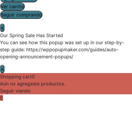
Ver carrito
Seguir comprando
×
Our Spring Sale Has Started
You can see how this popup was set up in our step-by-
step guide: https://wppopupmaker.com/guides/auto-
opening-announcement-popups/
×
Shopping cart
0
Aún no agregaste productos.
Seguir viendo
0