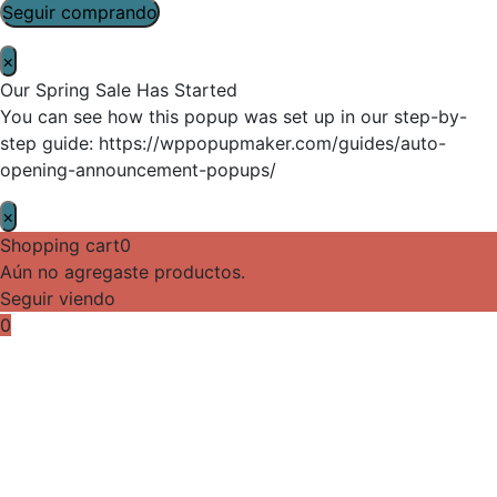
Seguir comprando
×
Our Spring Sale Has Started
You can see how this popup was set up in our step-by-
step guide: https://wppopupmaker.com/guides/auto-
opening-announcement-popups/
×
Shopping cart
0
Aún no agregaste productos.
Seguir viendo
0