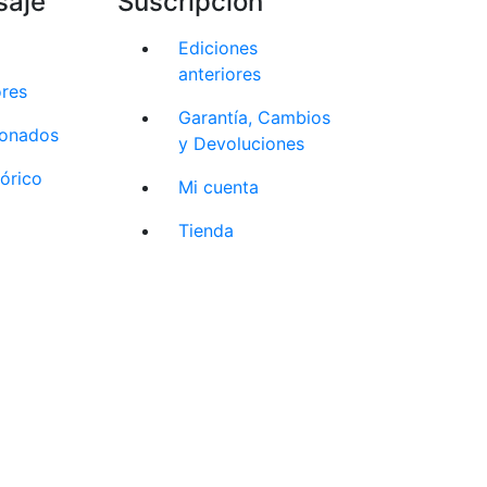
saje
Suscripción
Ediciones
anteriores
ores
Garantía, Cambios
cionados
y Devoluciones
tórico
Mi cuenta
Tienda