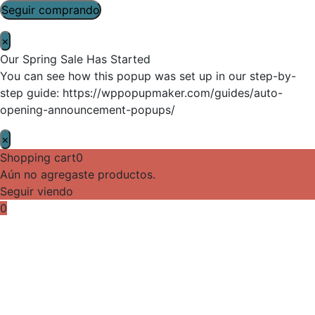
Seguir comprando
×
Our Spring Sale Has Started
You can see how this popup was set up in our step-by-
step guide: https://wppopupmaker.com/guides/auto-
opening-announcement-popups/
×
Shopping cart
0
Aún no agregaste productos.
Seguir viendo
0