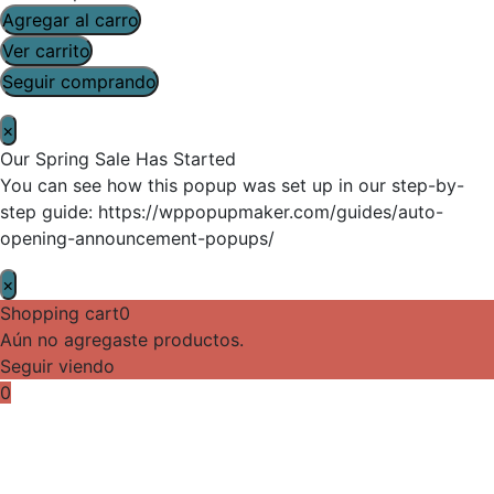
Agregar al carro
Ver carrito
Seguir comprando
×
Our Spring Sale Has Started
You can see how this popup was set up in our step-by-
step guide: https://wppopupmaker.com/guides/auto-
opening-announcement-popups/
×
Shopping cart
0
Aún no agregaste productos.
Seguir viendo
0