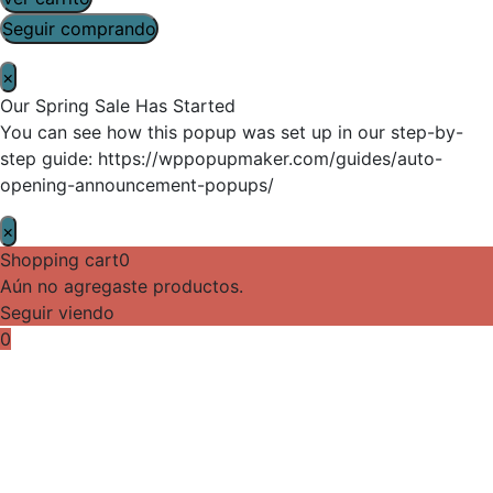
Seguir comprando
×
Our Spring Sale Has Started
You can see how this popup was set up in our step-by-
step guide: https://wppopupmaker.com/guides/auto-
opening-announcement-popups/
×
Shopping cart
0
Aún no agregaste productos.
Seguir viendo
0