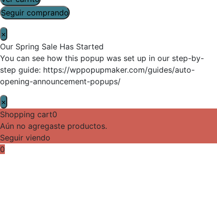
Seguir comprando
×
Our Spring Sale Has Started
You can see how this popup was set up in our step-by-
step guide: https://wppopupmaker.com/guides/auto-
opening-announcement-popups/
×
Shopping cart
0
Aún no agregaste productos.
Seguir viendo
0