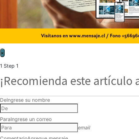
×
1
Step 1
¡Recomienda este artículo 
De
Ingrese su nombre
Para
Ingrese un correo
email
Comentario
Agregue mensaje