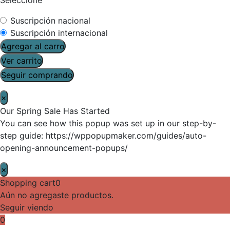
Suscripción nacional
Suscripción internacional
Agregar al carro
Ver carrito
Seguir comprando
×
Our Spring Sale Has Started
You can see how this popup was set up in our step-by-
step guide: https://wppopupmaker.com/guides/auto-
opening-announcement-popups/
×
Shopping cart
0
Aún no agregaste productos.
Seguir viendo
0