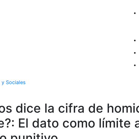
 y Sociales
s dice la cifra de homi
e?: El dato como límite a
o punitivo