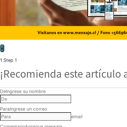
×
1
Step 1
¡Recomienda este artículo 
De
Ingrese su nombre
Para
Ingrese un correo
email
Comentario
Agregue mensaje