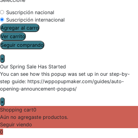
Suscripción nacional
Suscripción internacional
Agregar al carro
Ver carrito
Seguir comprando
×
Our Spring Sale Has Started
You can see how this popup was set up in our step-by-
step guide: https://wppopupmaker.com/guides/auto-
opening-announcement-popups/
×
Shopping cart
0
Aún no agregaste productos.
Seguir viendo
0