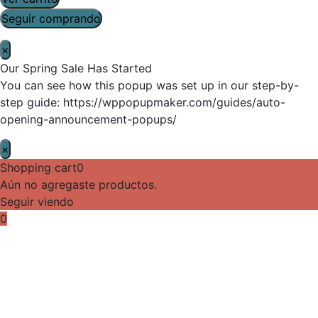
Seguir comprando
×
Our Spring Sale Has Started
You can see how this popup was set up in our step-by-
step guide: https://wppopupmaker.com/guides/auto-
opening-announcement-popups/
×
Shopping cart
0
Aún no agregaste productos.
Seguir viendo
0